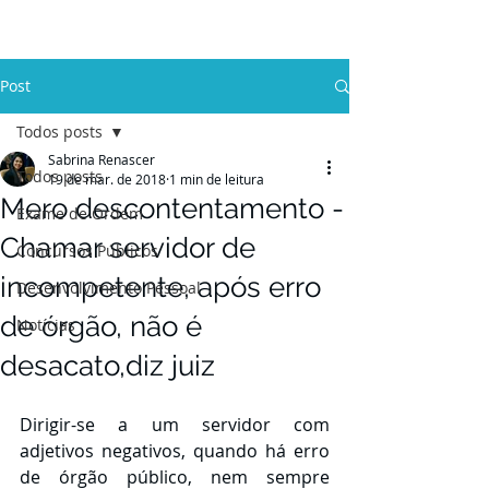
Post
Todos posts
Sabrina Renascer
Todos posts
19 de mar. de 2018
1 min de leitura
Mero descontentamento -
Exame de Ordem
Chamar servidor de
Concursos Públicos
incompetente, após erro
Desenvolvimento Pessoal
de órgão, não é
Notícias
desacato,diz juiz
Dirigir-se a um servidor com 
adjetivos negativos, quando há erro 
de órgão público, nem sempre 